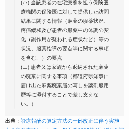
(ハ) 当該患者の在宅療養を担う保険医
療機関の保険医に対して提供した訪問
結果に関する情報（麻薬の服薬状況、
疼痛緩和及び患者の服薬中の体調の変
化（副作用が疑われる症状など）等の
状況、服薬指導の要点等に関する事項
を含む。）の要点
(ニ) 患者又は家族から返納された麻薬
の廃棄に関する事項（都道府県知事に
届け出た麻薬廃棄届の写しを薬剤服用
歴等に添付することで差し支えな
い。）
出典：
診療報酬の算定方法の一部改正に伴う実施