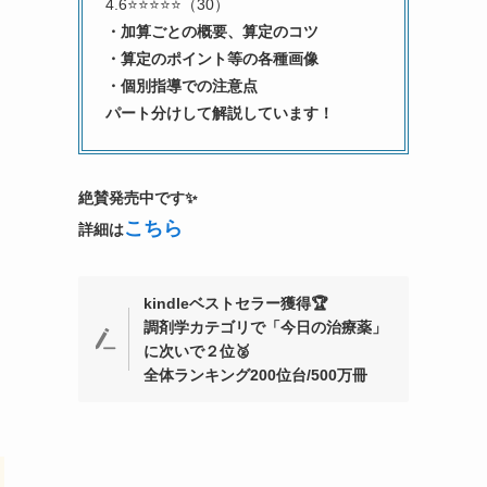
4.6⭐⭐⭐⭐⭐（30）
・加算ごとの概要、算定のコツ
・算定のポイント等の各種画像
・個別指導での注意点
パート分けして解説しています！
絶賛発売中です✨
こちら
詳細は
kindleベストセラー獲得🏆
調剤学カテゴリで「今日の治療薬」
に次いで２位🥈
全体ランキング200位台/500万冊