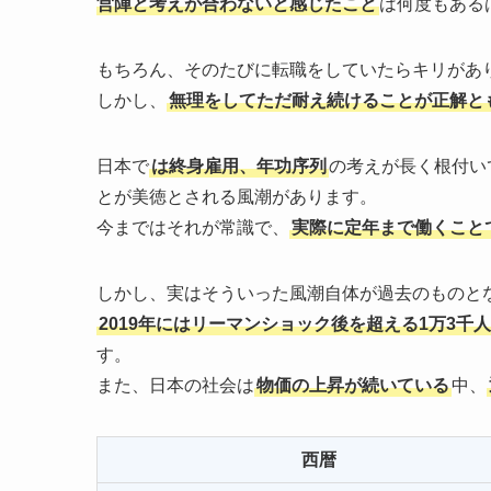
営陣と考えが合わないと感じたこと
は何度もある
もちろん、そのたびに転職をしていたらキリがあ
しかし、
無理をしてただ耐え続けることが正解と
日本で
は終身雇用、年功序列
の考えが長く根付い
とが美徳とされる風潮があります。
今まではそれが常識で、
実際に定年まで働くこと
しかし、実はそういった風潮自体が過去のものと
2019年にはリーマンショック後を超える1万3千
す。
また、日本の社会は
物価の上昇が続いている
中、
西暦