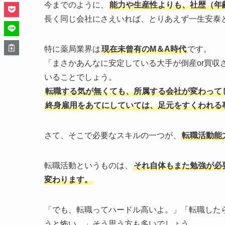
今までのように、
能力や生産性よりも、社歴（年
長く同じ会社にさえいれば、とりあえず一生安泰
特に薬局業界は
現在未曾有のM＆A時代
です。
「まさかあんなに安定している大手が倒産or買収
いることでしょう。
転職する気が無くても、所属する会社が変わって
終身雇用をあてにしていては、足元をすくわれる
さて、そこで必要なスキルの一つが、
転職活動能
転職活動というものは、
それ自体もまた勉強が必
変わります。
「でも、転職ってハードル高いよ。」「転職した
うと怖い。」そう思う方も多いでしょう。