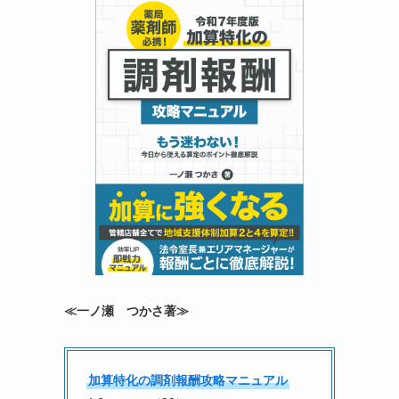
≪一ノ瀬 つかさ著≫
加算特化の調剤報酬攻略マニュアル